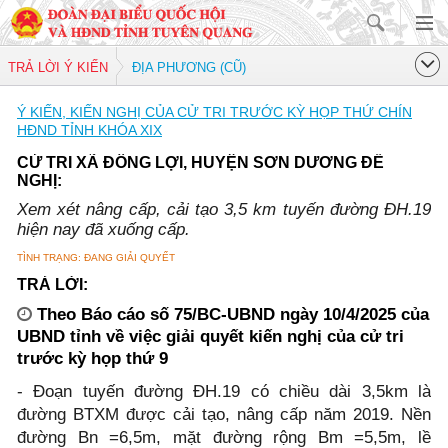
TRẢ LỜI Ý KIẾN
ĐỊA PHƯƠNG (CŨ)
Ý KIẾN, KIẾN NGHỊ CỦA CỬ TRI TRƯỚC KỲ HỌP THỨ CHÍN
HĐND TỈNH KHÓA XIX
CỬ TRI XÃ ĐÔNG LỢI, HUYỆN SƠN DƯƠNG ĐỀ
NGHỊ:
Xem xét nâng cấp, cải tạo 3,5 km tuyến đường ĐH.19
hiện nay đã xuống cấp.
TÌNH TRẠNG: ĐANG GIẢI QUYẾT
TRẢ LỜI:
Theo Báo cáo số 75/BC-UBND ngày 10/4/2025 của
UBND tỉnh về việc giải quyết kiến nghị của cử tri
trước kỳ họp thứ 9
- Đoạn tuyến đường ĐH.19 có chiều dài 3,5km là
đường BTXM được cải tạo, nâng cấp năm 2019. Nền
đường Bn =6,5m, mặt đường rộng Bm =5,5m, lề