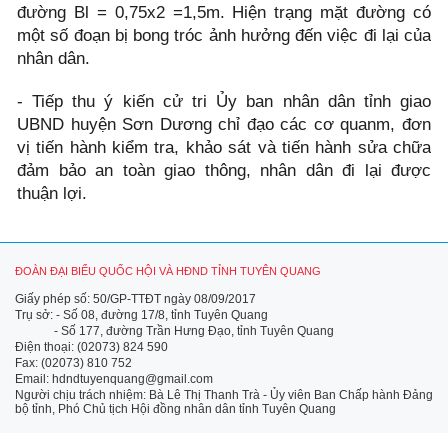
đường Bl = 0,75x2 =1,5m. Hiện trạng mặt đường có
một số đoạn bị bong tróc ảnh hưởng đến việc đi lại của
nhân dân.
- Tiếp thu ý kiến cử tri Ủy ban nhân dân tỉnh giao
UBND huyện Sơn Dương chỉ đạo các cơ quanm, đơn
vị tiến hành kiểm tra, khảo sát và tiến hành sửa chữa
đảm bảo an toàn giao thông, nhân dân đi lại được
thuận lợi.
ĐOÀN ĐẠI BIỂU QUỐC HỘI VÀ HĐND TỈNH TUYÊN QUANG
Giấy phép số: 50/GP-TTĐT ngày 08/09/2017
Trụ sở: - Số 08, đường 17/8, tỉnh Tuyên Quang
- Số 177, đường Trần Hưng Đạo, tỉnh Tuyên Quang
Điện thoại: (02073) 824 590
Fax: (02073) 810 752
Email: hdndtuyenquang@gmail.com
Người chịu trách nhiệm: Bà Lê Thị Thanh Trà - Ủy viên Ban Chấp hành Đảng
bộ tỉnh, Phó Chủ tịch Hội đồng nhân dân tỉnh Tuyên Quang