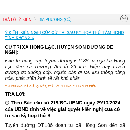
TRẢ LỜI Ý KIẾN
ĐỊA PHƯƠNG (CŨ)
Ý KIẾN, KIẾN NGHỊ CỦA CỬ TRI SAU KỲ HỌP THỨ TÁM HĐND
TỈNH KHÓA XIX
CỬ TRI XÃ HỒNG LẠC, HUYỆN SƠN DƯƠNG ĐỀ
NGHỊ:
Đầu tư nâng cấp tuyến đường ĐT186 từ ngã ba Hồng
Lạc đến xã Thượng Ấm là 26 km. Hiện nay tuyến
đường đã xuống cấp, người dân đi lại, lưu thông hàng
hóa, phát triển kinh tế rất khó khăn
TÌNH TRẠNG: ĐÃ GIẢI QUYẾT, TRẢ LỜI NHƯNG CHƯA DỨT ĐIỂM
TRẢ LỜI:
Theo Báo cáo số 219/BC-UBND ngày 29/10/2024
của UBND tỉnh về việc giải quyết kiến nghị của cử
tri sau kỳ họp thứ 8
Tuyến đường ĐT.186 đoạn từ xã Hồng Sơn đến xã