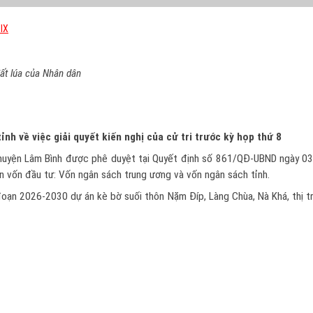
IX
đất lúa của Nhân dân
về việc giải quyết kiến nghị của cử tri trước kỳ họp thứ 8
 huyện Lâm Bình được phê duyệt tại Quyết định số 861/QĐ-UBND ngày 
n vốn đầu tư: Vốn ngân sách trung ương và vốn ngân sách tỉnh.
i đoạn 2026-2030 dự án kè bờ suối thôn Nặm Đíp, Làng Chùa, Nà Khá, thị