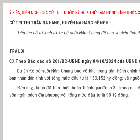
Ý KIẾN, KIẾN NGHỊ CỦA CỬ TRI TRƯỚC KỲ HỌP THỨ TÁM HĐND TỈNH KHÓA X
CỬ TRI THỊ TRẤN NA HANG, HUYỆN NA HANG ĐỀ NGHỊ:
Tiếp tục bố trí kinh trí kè bờ suối Nặm Chang để bảo vệ diện tích 
TRẢ LỜI:
Theo Báo cáo số 201/BC-UBND ngày 04/10/2024 của UBND tỉnh 
Dự án Kè bờ suối Nặm Chang bảo vệ khu trung tâm hành chính
ban nhân dân tỉnh với tổng mức đầu tư là 150,152 tỷ đồng; về nguồ
Đến nay, dự án đã thực hiện hoàn thành giai đoạn 3. Trong gia
vốn ngân sách địa phương với tổng mức đầu tư là 98 tỷ đồng.